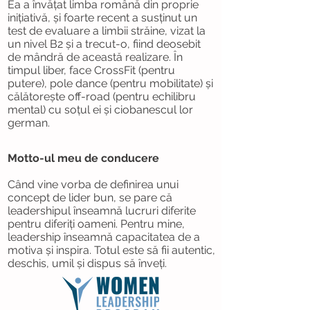
Ea a învățat limba română din proprie
inițiativă, și foarte recent a susținut un
test de evaluare a limbii străine, vizat la
un nivel B2 și a trecut-o, fiind deosebit
de mândră de această realizare. În
timpul liber, face CrossFit (pentru
putere), pole dance (pentru mobilitate) și
călătorește off-road (pentru echilibru
mental) cu soțul ei și ciobanescul lor
german.
Motto-ul meu de conducere
Când vine vorba de definirea unui
concept de lider bun, se pare că
leadershipul înseamnă lucruri diferite
pentru diferiți oameni. Pentru mine,
leadership înseamnă capacitatea de a
motiva și inspira. Totul este să fii autentic,
deschis, umil și dispus să înveți.