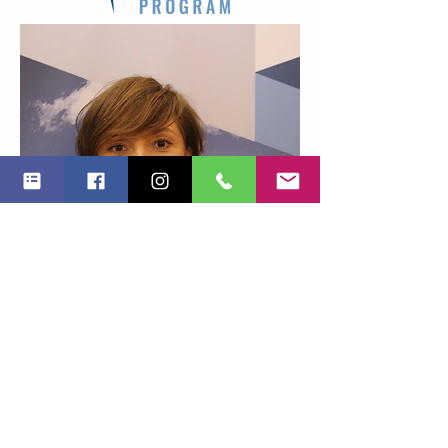
Weronika Stanko
Dezvoltator de business
KR Group LTD